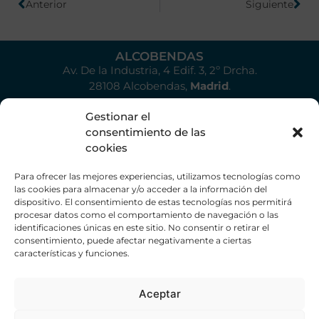
Anterior
Siguiente
ALCOBENDAS
Av. De la Industria, 4 Edif. 3, 2º Drcha.
28108 Alcobendas,
Madrid
.
Gestionar el
consentimiento de las
Contacto
cookies
Valoraciones
Para ofrecer las mejores experiencias, utilizamos tecnologías como
Partners
las cookies para almacenar y/o acceder a la información del
dispositivo. El consentimiento de estas tecnologías nos permitirá
procesar datos como el comportamiento de navegación o las
916 617 072
identificaciones únicas en este sitio. No consentir o retirar el
info@ceciliacaro.com
consentimiento, puede afectar negativamente a ciertas
características y funciones.
Aceptar