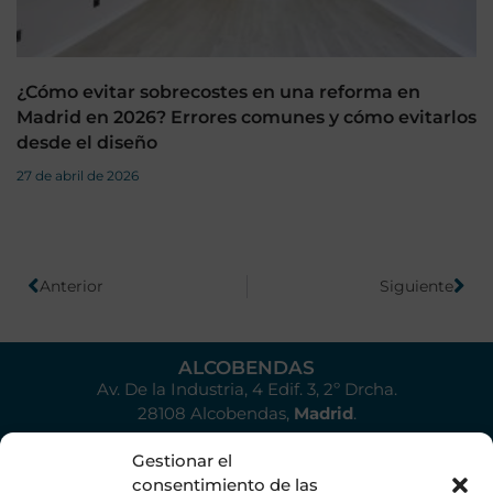
¿Cómo evitar sobrecostes en una reforma en
Madrid en 2026? Errores comunes y cómo evitarlos
desde el diseño
27 de abril de 2026
Anterior
Siguiente
ALCOBENDAS
Av. De la Industria, 4 Edif. 3, 2º Drcha.
28108 Alcobendas,
Madrid
.
Gestionar el
consentimiento de las
Contacto