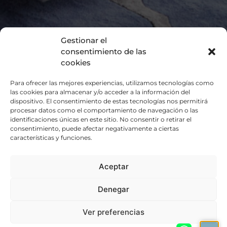
Gestionar el
consentimiento de las
cookies
Para ofrecer las mejores experiencias, utilizamos tecnologías como
Reformar viviendas en Madrid
las cookies para almacenar y/o acceder a la información del
Si está buscando una empresa para
reformar
dispositivo. El consentimiento de estas tecnologías nos permitirá
procesar datos como el comportamiento de navegación o las
viviendas
, locales y oficinas en
Madrid
, llámenos
identificaciones únicas en este sitio. No consentir o retirar el
al
916 617 072
.
consentimiento, puede afectar negativamente a ciertas
características y funciones.
En el
estudio de Cecilia Caro
contamos con el
personal idóneo para
reformar viviendas, oficinas
Aceptar
y espacios interiores
con rapidez y excelentes
resultados. Nuestro equipo humano le ayudará
Denegar
ofreciéndole información detallada para que
Ver preferencias
usted tome la decisión más adecuada para su