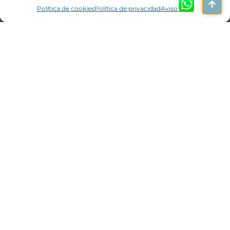
empresa o su vivienda.
Política de cookies
Política de privacidad
Aviso legal
Leer más
Hacer realidad tus sueños es más fácil
de lo que imaginas
PIDE TU PRESUPUESTO
ALCOBENDAS
Av. De la Industria, 4 Edif. 3, 2º Drcha.
28108 Alcobendas,
Madrid
.
Contacto