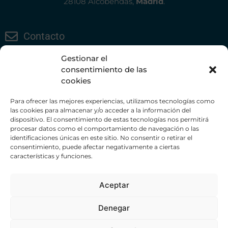
28108 Alcobendas,
Madrid
.
Contacto
Valoraciones
Gestionar el
consentimiento de las
Partners
cookies
916 617 072
Para ofrecer las mejores experiencias, utilizamos tecnologías como
info@ceciliacaro.com
las cookies para almacenar y/o acceder a la información del
dispositivo. El consentimiento de estas tecnologías nos permitirá
procesar datos como el comportamiento de navegación o las
identificaciones únicas en este sitio. No consentir o retirar el
consentimiento, puede afectar negativamente a ciertas
características y funciones.
Powered by BeeDIGITAL
Aceptar
Aviso legal
Política de cookies
Denegar
Política de privacidad